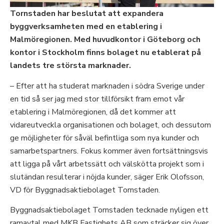
Tornstaden har beslutat att expandera
byggverksamheten med en etablering i
Malmöregionen. Med huvudkontor i Göteborg och
kontor i Stockholm finns bolaget nu etablerat på
landets tre största marknader.
– Efter att ha studerat marknaden i södra Sverige under
en tid så ser jag med stor tillförsikt fram emot vår
etablering i Malmöregionen, då det kommer att
vidareutveckla organisationen och bolaget, och dessutom
ge möjligheter för såväl befintliga som nya kunder och
samarbetspartners. Fokus kommer även fortsättningsvis
att ligga på vårt arbetssätt och välskötta projekt som i
slutändan resulterar i nöjda kunder, säger Erik Olofsson,
VD för Byggnadsaktiebolaget Tornstaden.
Byggnadsaktiebolaget Tornstaden tecknade nyligen ett
ramavtal med MKB Fastighets AB som sträcker sig över