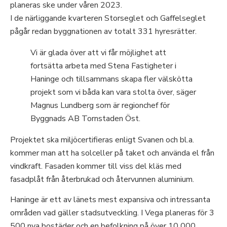
planeras ske under våren 2023.
I de närliggande kvarteren Storseglet och Gaffelseglet
pågår redan byggnationen av totalt 331 hyresrätter.
Vi är glada över att vi får möjlighet att
fortsätta arbeta med Stena Fastigheter i
Haninge och tillsammans skapa fler välskötta
projekt som vi båda kan vara stolta över, säger
Magnus Lundberg som är regionchef för
Byggnads AB Tornstaden Öst.
Projektet ska miljöcertifieras enligt Svanen och bl.a.
kommer man att ha solceller på taket och använda el från
vindkraft. Fasaden kommer till viss del kläs med
fasadplåt från återbrukad och återvunnen aluminium.
Haninge är ett av länets mest expansiva och intressanta
områden vad gäller stadsutveckling. I Vega planeras för 3
500 nya bostäder och en befolkning på över 10 000