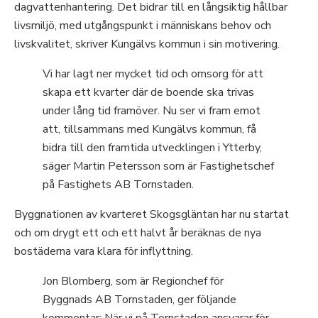
dagvattenhantering. Det bidrar till en långsiktig hållbar
livsmiljö, med utgångspunkt i människans behov och
livskvalitet, skriver Kungälvs kommun i sin motivering.
Vi har lagt ner mycket tid och omsorg för att
skapa ett kvarter där de boende ska trivas
under lång tid framöver. Nu ser vi fram emot
att, tillsammans med Kungälvs kommun, få
bidra till den framtida utvecklingen i Ytterby,
säger Martin Petersson som är Fastighetschef
på Fastighets AB Tornstaden.
Byggnationen av kvarteret Skogsgläntan har nu startat
och om drygt ett och ett halvt år beräknas de nya
bostäderna vara klara för inflyttning.
Jon Blomberg, som är Regionchef för
Byggnads AB Tornstaden, ger följande
kommentar; När vi på Tornstaden ansvarar för