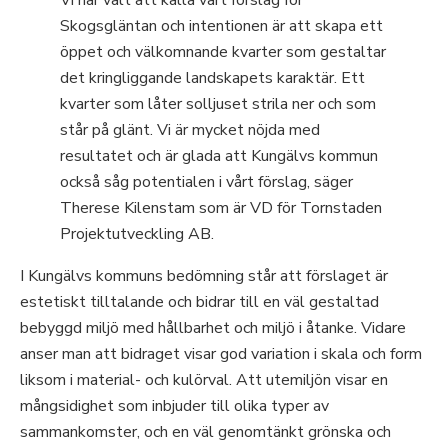
Skogsgläntan och intentionen är att skapa ett
öppet och välkomnande kvarter som gestaltar
det kringliggande landskapets karaktär. Ett
kvarter som låter solljuset strila ner och som
står på glänt. Vi är mycket nöjda med
resultatet och är glada att Kungälvs kommun
också såg potentialen i vårt förslag, säger
Therese Kilenstam som är VD för Tornstaden
Projektutveckling AB.
I Kungälvs kommuns bedömning står att förslaget är
estetiskt tilltalande och bidrar till en väl gestaltad
bebyggd miljö med hållbarhet och miljö i åtanke. Vidare
anser man att bidraget visar god variation i skala och form
liksom i material- och kulörval. Att utemiljön visar en
mångsidighet som inbjuder till olika typer av
sammankomster, och en väl genomtänkt grönska och