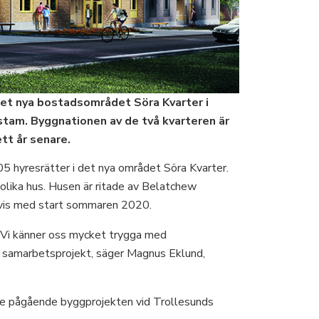
det nya bostadsområdet Söra Kvarter i
am. Byggnationen av de två kvarteren är
tt år senare.
 hyresrätter i det nya området Söra Kvarter.
olika hus. Husen är ritade av Belatchew
ppvis med start sommaren 2020.
. Vi känner oss mycket trygga med
re samarbetsprojekt, säger Magnus Eklund,
i de pågående byggprojekten vid Trollesunds