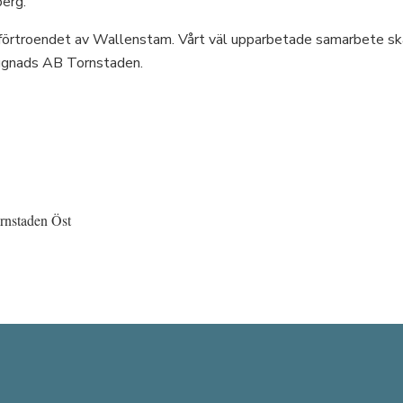
erg.
t förtroendet av Wallenstam. Vårt väl upparbetade samarbete skap
Byggnads AB Tornstaden.
rnstaden Öst