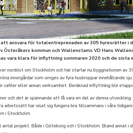
att ansvara för totalentreprenaden av 305 hyresrätter i 
av Österåkers kommun och Wallenstams VD Hans Wallenst
as vara klara för inflyttning sommaren 2020 och de sista e
er nordöst om Stockholm och här startar nu byggnationen av 305
öna innergårdar som omges av fyra huskroppar innehållande sju 
ör caféer eller annan verksamhet. Beräknad inflyttning blir eta
er och det är spännande att få vara en del av denna utveckling
arbetssätt har visat sig fungera bra tillsammans i våra tidiga
m i Stockholm.
t antal projekt. Både i Göteborg och i Stockholm. Bland annat 