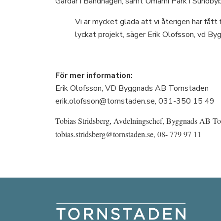
Gårdar i Bandhagen, samt Umami Park i Sundbyb
Vi är mycket glada att vi återigen har fåt
lyckat projekt, säger Erik Olofsson, vd 
För mer information:
Erik Olofsson, VD Byggnads AB Tornstaden
erik.olofsson@tornstaden.se, 031-350 15 49
Tobias Stridsberg, Avdelningschef, Byggnads AB To
tobias.stridsberg@tornstaden.se, 08- 779 97 11