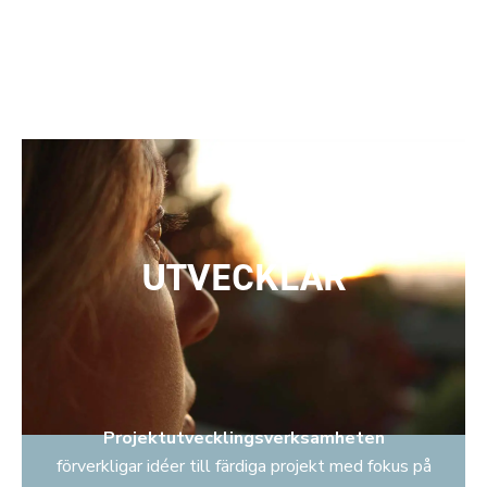
UTVECKLAR
Projektutvecklingsverksamheten
förverkligar idéer till färdiga projekt med fokus på