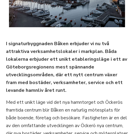
I signaturbyggnaden Båken erbjuder vi nu två
attraktiva verksamhetslokaler i markplan. Båda
lokalerna erbjuder ett unikt etableringsläge i ett av
Göteborgsregionens mest spännande
utvecklingsområden, där ett nytt centrum växer
fram med bostäder, verksamheter, service och ett
levande hamnliv året runt.
Med ett unikt läge vid det nya hamntorget och Öckerös
framtida centrum blir Båken en naturlig mötesplats för
både boende, företag och besökare. Fastigheten är en del
av den omfattande utvecklingen av Öckerö nya centrum,
där nya bostäder, verksamheter, service och mötesplatser