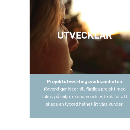
UTVECKLAR
Projektutvecklingsverksamheten
förverkligar idéer till färdiga projekt med
fokus på miljö, ekonomi och estetik för att
skapa en lyckad helhet åt våra kunder.