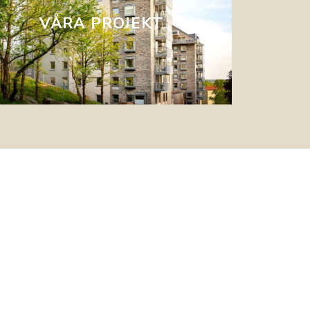
Här kan du se de projekt som vi utvecklat
VÅRA PROJEKT
genom åren.