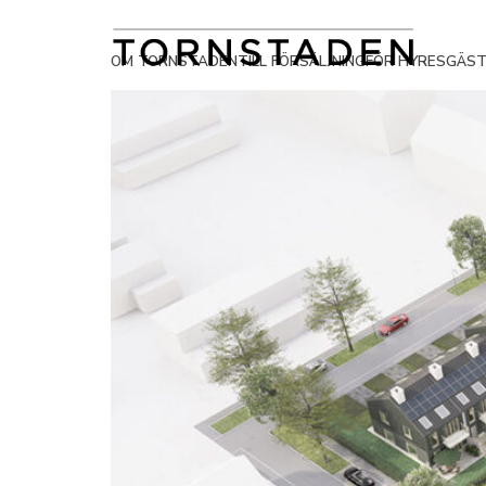
OM TORNSTADEN
TILL FÖRSÄLJNING
FÖR HYRESGÄS
OM TORNSTADEN
TILL FÖRSÄLJNING
FÖR HYRESGÄSTER
KONTAKT
KONC
TILL 
VÅRA
FÖR 
Här kan du läsa mer om oss på
Här hittar du information om våra egna
Här har vi samlat information som ofta
Här har vi samlat information som ofta
Projek
Fyrvak
Sök bo
Felanm
Tornstaden och vad vi gör inom våra tre
bostadsprojekt. Både bostäder som är
efterfrågas av våra bostadshyresgäster
efterfrågas av våra bostadshyresgäster
Våra ut
Örgryt
In- och
Kontak
FÖR 
affärsområden Projektutveckling, Bygg
till salu just nu och kommande
eller bostadssökande. Här finns också
eller bostadssökande. Här finns också
Kontak
Hovås
Din bo
FOR 
och Fastighet. Här finns också
försäljningar. Här finns också
uppgifter om lediga lokaler och om vår
uppgifter om lediga lokaler och om vår
Bygg
Blanke
information om hur det är att arbeta hos
information om vår
fastighetsverksamhet.
fastighetsverksamhet.
BOEN
Våra b
Alings
oss.
projektutvecklingsverksamhet.
Kontak
Felanmälan
Kontakta oss
Ytterby
Försäljning
Fastig
Nyheter
Högsb
Våra fa
Gråbo 
Kontak
Kalleb
Mölnly
Gråbo 