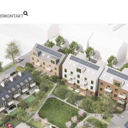
TER
KONTAKT
ERNEN
FÖRSÄLJNING
 BOSTÄDER
HYRESGÄSTER
KARRIÄR
KOMMANDE
VÅRA LOKALER
KONTAKTPERSONER
tutveckling
taren Öckerö
stad
älan
Lediga tjänster
Spirbåken Öckerö
Lediga lokaler
Projektutveckling
FASTIGHET
vecklingsprojekt
e Höjd
 utflyttning
t
Ansökan
Mölnlyckes Haga Göteborg
Bygg
Våra fastigheter
LEVERANTÖRER
MER OM OSS
t
ängen
stad
Fiskebäck kv Kappseglaren
Fastighet
SUPPLIERS
Nyheter
Kontakt
tter
Bolselyckan Varberg
Personal
KMA
DEINFO
yggprojekt
ås
Alla projekt
t
het
o
stigheter
– Mjörnbo Allé
t
äck
cke
– Stinsens väg