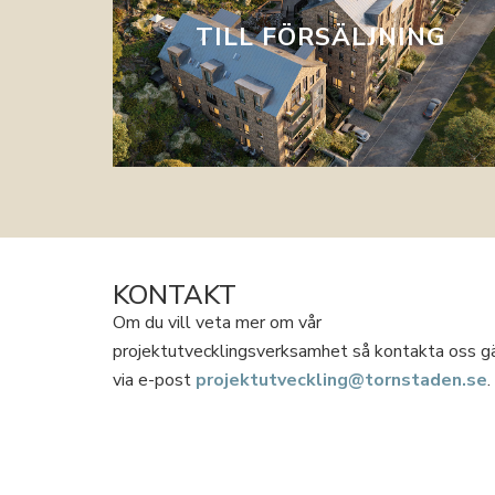
Här hittar du de bostäder som är till
TILL FÖRSÄLJNING
försäljning just nu.
KONTAKT
Om du vill veta mer om vår
projektutvecklingsverksamhet så kontakta oss g
via e-post
projektutveckling@tornstaden.se
.