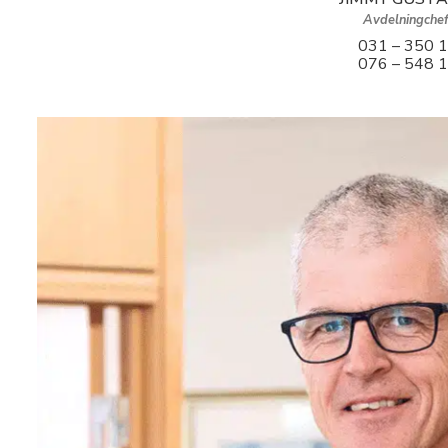
Avdelningchef
031 – 350 
076 – 548 