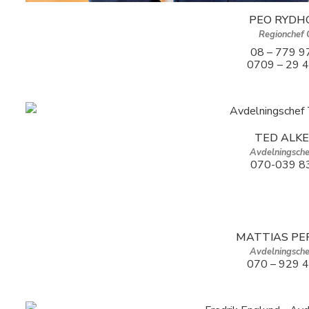
PEO RYDH
Regionchef 
08 – 779 9
0709 – 29 
TED ALK
Avdelningsche
070-039 8
MATTIAS PE
Avdelningsche
070 – 929 