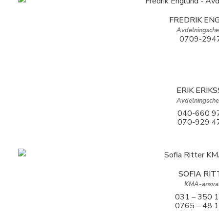
FREDRIK EN
Avdelningsche
0709-294
ERIK ERIK
Avdelningsche
040-660 9
070-929 4
SOFIA RIT
KMA-ansva
031 – 350 
0765 – 48 