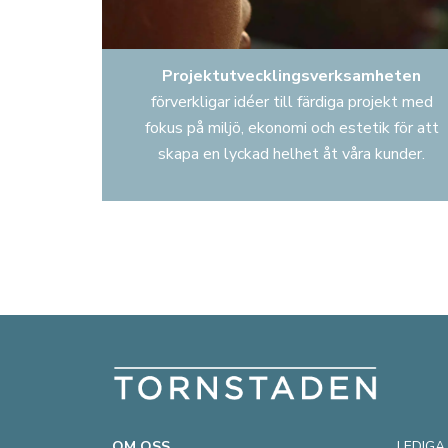
Projektutvecklingsverksamheten
förverkligar idéer till färdiga projekt med
fokus på miljö, ekonomi och estetik för att
skapa en lyckad helhet åt våra kunder.
OM OSS
LEDIGA