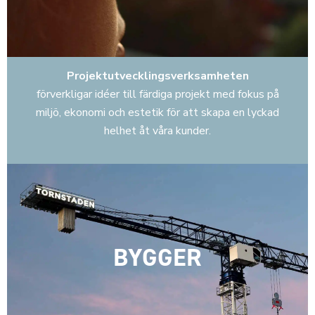
Projektutvecklingsverksamheten
förverkligar idéer till färdiga projekt med fokus på
miljö, ekonomi och estetik för att skapa en lyckad
helhet åt våra kunder.
BYGGER