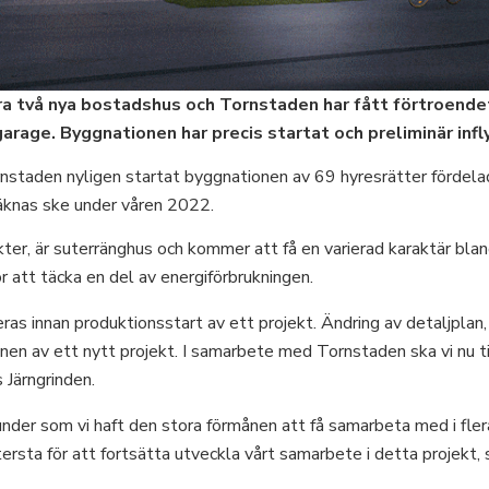
ra två nya bostadshus och Tornstaden har fått förtroende
rage. Byggnationen har precis startat och preliminär infly
staden nyligen startat byggnationen av 69 hyresrätter fördelad
räknas ske under våren 2022.
er, är suterränghus och kommer att få en varierad karaktär bla
att täcka en del av energiförbrukningen.
s innan produktionsstart av ett projekt. Ändring av detaljplan,
onen av ett nytt projekt. I samarbete med Tornstaden ska vi nu ti
 Järngrinden.
nder som vi haft den stora förmånen att få samarbeta med i flera
ersta för att fortsätta utveckla vårt samarbete i detta projekt,