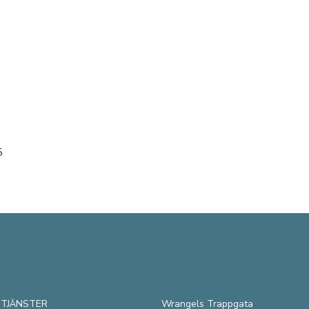
5
 TJÄNSTER
Wrangels Trappgata