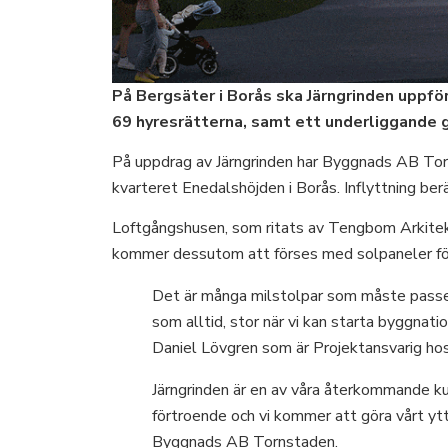
På Bergsäter i Borås ska Järngrinden uppfö
69 hyresrätterna, samt ett underliggande ga
På uppdrag av Järngrinden har Byggnads AB Torn
kvarteret Enedalshöjden i Borås. Inflyttning be
Loftgångshusen, som ritats av Tengbom Arkitekt
kommer dessutom att förses med solpaneler för 
Det är många milstolpar som måste passera
som alltid, stor när vi kan starta byggnati
Daniel Lövgren som är Projektansvarig hos
Järngrinden är en av våra återkommande ku
förtroende och vi kommer att göra vårt ytt
Byggnads AB Tornstaden.