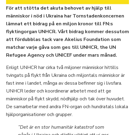
För att stötta det akuta behovet av hjälp till
människor i nöd i Ukraina har Tornstadenkoncernen
lämnat ett bidrag på en miljon kronor till FN:s
flyktingorgan UNHCR. Vårt bidrag kommer dessutom
att fördubblas tack vare Akelius Foundation som
matchar varje gåva som ges till UNHCR, the UN
Refugee Agency och UNICEF under mars månad.
Enligt UNHCR har cirka två miljoner människor hittills
tvingats på flykt från Ukraina och miljontals människor är
fast inne i landet, många av dessa befinner sig i livsfara.
UNHCR leder och koordinerar arbetet med att ge
människor på flykt skydd, nödhjälp och tak över huvudet.
De samarbetar med andra FN-organ och hundratals lokala
hjälporganisationer och grupper.
”
Det är en stor humanitär katastrof som
pågår i Ukraina och därför viktigt att vi ger