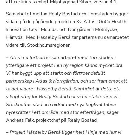
att certifieras enligt Miljöbyggnad Silver, version 4.1.
Samarbetet mellan Realy Bostad och Tornstaden bygger
vidare på de pågående projekten Kv. Atlas i GoCo Health
Innovation City i Mölndal och Norrgården i Mölnlycke,
Härryda. Med Hässelby Berså tar parterna nu samarbetet
vidare till Stockholmsregionen.
– Att vi nu fortsätter samarbetet med Tornstaden i
ytterligare ett projekt i en ny region känns mycket bra.
Vi har byggt upp ett starkt och förtroendefullt
partnerskap i Atlas & Norrgården, och ser fram emot att
ta det vidare i Hässelby Berså. Samtidigt är detta ett
viktigt steg för Realy Bostad när vi nu etablerar oss i
Stockholms stad och bidrar med nya högkvalitativa
hyresrätter i ett område med stor efterfrågan,
säger
Andreas Falk, projektchef på Realy Bostad.
– Projekt Hässelby Berså ligger helt i linje med hur vi