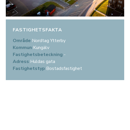
FASTIGHETSFAKTA
Område
Nordtag Ytterby
Kommun
Kungälv
Fastighetsbeteckning
-
Adress
Huldas gata
Fastighetstyp
Bostadsfastighet