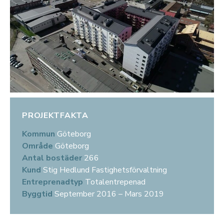
PROJEKTFAKTA
Kommun
Göteborg
Område
Göteborg
Antal bostäder
266
Kund
Stig Hedlund Fastighetsförvaltning
Entreprenadtyp
Totalentrepenad
Byggtid
September 2016 – Mars 2019