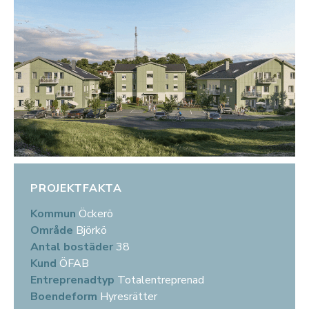
PROJEKTFAKTA
Kommun
Öckerö
Område
Björkö
Antal bostäder
38
Kund
ÖFAB
Entreprenadtyp
Totalentreprenad
Boendeform
Hyresrätter