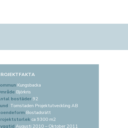
KONTAKT
PROJEKTUTVECKLING
KUNDSERVICE
KONTOR
Kontakt för hyresgäster
Våra utvecklingsprojekt
Kontakt för hyresgäster
Göteborg
Kontaktpersoner
Kontakt
Felanmälan
Stockholm
Kontor
Malmö
PROJEKTFAKTA
Kommun
Kungsbacka
Område
Björkris
ntal bostäder
92
Kund
Tornstaden Projektutveckling AB
Boendeform
Bostadsrätt
rojektstorlek
ca 9300 m2
yggtid
Augusti 2010 – Oktober 2011