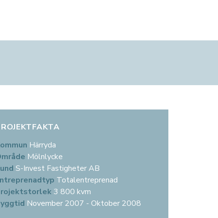
KONTAKT
PROJEKTUTVECKLING
KUNDSERVICE
KONTOR
Kontakt för hyresgäster
Våra utvecklingsprojekt
Kontakt för hyresgäster
Göteborg
Kontaktpersoner
Kontakt
Felanmälan
Stockholm
Kontor
Malmö
PROJEKTFAKTA
Kommun
Härryda
Område
Mölnlycke
Kund
S-Invest Fastigheter AB
ntreprenadtyp
Totalentreprenad
rojektstorlek
3 800 kvm
yggtid
November 2007 - Oktober 2008