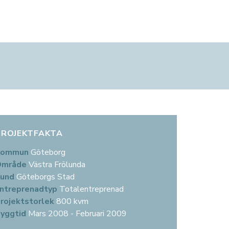
KONTAKT
PROJEKTUTVECKLING
KUNDSERVICE
KONTOR
Kontakt för hyresgäster
Våra utvecklingsprojekt
Kontakt för hyresgäster
Göteborg
Kontaktpersoner
Kontakt
Felanmälan
Stockholm
Kontor
Malmö
PROJEKTFAKTA
Kommun
Göteborg
Område
Västra Frölunda
Kund
Göteborgs Stad
ntreprenadtyp
Totalentreprenad
rojektstorlek
800 kvm
yggtid
Mars 2008 - Februari 2009