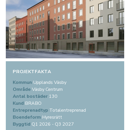
PROJEKTFAKTA
Kommun
Upplands Väsby
Område
Väsby Centrum
Antal bostäder
130
Kund
BRABO
Entreprenadtyp
Totalentreprenad
Boendeform
Hyresrätt
Byggtid
Q1 2026 - Q3 2027