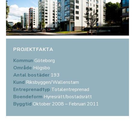
PROJEKTFAKTA
Kommun
Göteborg
Område
Högsbo
Antal bostäder
193
Kund
Riksbyggen/Wallenstam
Entreprenadtyp
Totalentreprenad
Boendeform
Hyresrätt/bostadsrätt
Byggtid
Oktober 2008 – Februari 2011