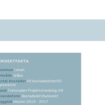
KONTAKT
PROJEKTUTVECKLING
KUNDSERVICE
KONTOR
Kontakt för hyresgäster
Våra utvecklingsprojekt
Kontakt för hyresgäster
Göteborg
Kontaktpersoner
Kontakt
Felanmälan
Stockholm
Kontor
Malmö
PROJEKTFAKTA
Kommun
Lerum
Område
Gråbo
ntal bostäder
49 bostadsrätter/45
yresrätter
Kund
Tornstaden Projektutveckling AB
Boendeform
Bostadsrätt/hyresrätt
yggtid
Hösten 2015 - 2017