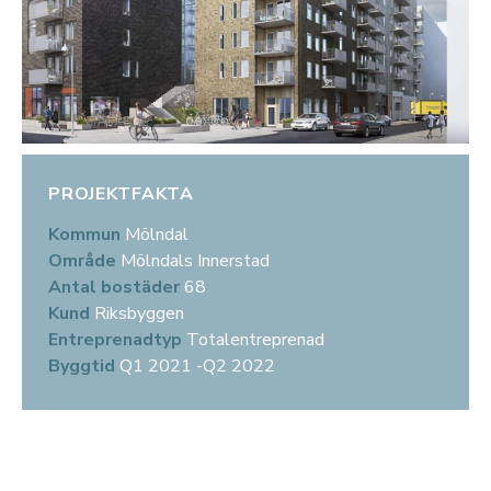
PROJEKTFAKTA
Kommun
Mölndal
Område
Mölndals Innerstad
Antal bostäder
68
Kund
Riksbyggen
Entreprenadtyp
Totalentreprenad
Byggtid
Q1 2021 -Q2 2022