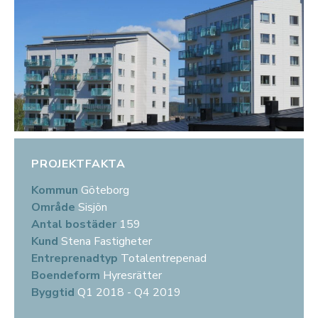
PROJEKTFAKTA
Kommun
Göteborg
Område
Sisjön
Antal bostäder
159
Kund
Stena Fastigheter
Entreprenadtyp
Totalentrepenad
Boendeform
Hyresrätter
Byggtid
Q1 2018 - Q4 2019