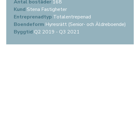
Antal bostäder
168
Kund
Stena Fastigheter
Entreprenadtyp
Totalentrepenad
Boendeform
Hyresrätt (Senior- och Äldreboende)
Byggtid
Q2 2019 - Q3 2021