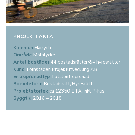
PROJEKTFAKTA
Kommun
Härryda
Område
Mölnlycke
Antal bostäder
44 bostadsrätter/84 hyresrätter
Kund
Tornstaden Projektutveckling AB
Entreprenadtyp
Totalentreprenad
Boendeform
Bostadsrätt/Hyresrätt
Projektstorlek
ca 12350 BTA, inkl P-hus
Byggtid
2016 – 2018