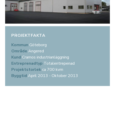
PROJEKTFAKTA
Kommun
Göteborg
Område
Angered
Kund
Cramos industrianläggning
Entreprenadtyp
Totalentrepenad
Projektstorlek
ca 700 kvm
Byggtid
April 2013 - Oktober 2013