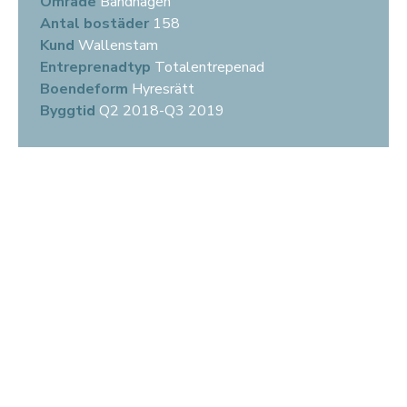
Område
Bandhagen
Antal bostäder
158
Kund
Wallenstam
Entreprenadtyp
Totalentrepenad
Boendeform
Hyresrätt
Byggtid
Q2 2018-Q3 2019