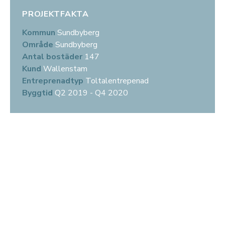
PROJEKTFAKTA
Kommun
Sundbyberg
Område
Sundbyberg
Antal bostäder
147
Kund
Wallenstam
Entreprenadtyp
Toltalentrepenad
Byggtid
Q2 2019 - Q4 2020