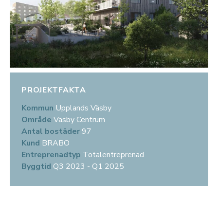
PROJEKTFAKTA
Kommun
Upplands Väsby
Område
Väsby Centrum
Antal bostäder
97
Kund
BRABO
Entreprenadtyp
Totalentreprenad
Byggtid
Q3 2023 - Q1 2025