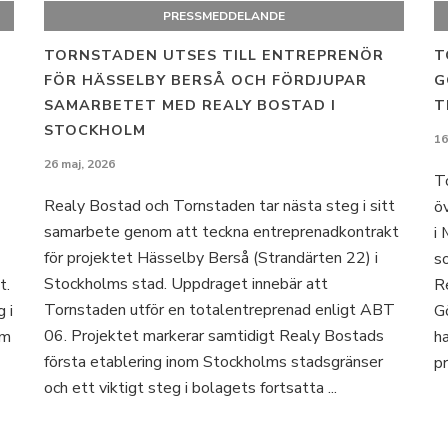
PRESSMEDDELANDE
TORNSTADEN UTSES TILL ENTREPRENÖR
T
FÖR HÄSSELBY BERSÅ OCH FÖRDJUPAR
G
SAMARBETET MED REALY BOSTAD I
T
STOCKHOLM
16
26 maj, 2026
T
Realy Bostad och Tornstaden tar nästa steg i sitt
öv
samarbete genom att teckna entreprenadkontrakt
i
för projektet Hässelby Berså (Strandärten 22) i
s
Stockholms stad. Uppdraget innebär att
t.
R
Tornstaden utför en totalentreprenad enligt ABT
 i
G
06. Projektet markerar samtidigt Realy Bostads
om
h
första etablering inom Stockholms stadsgränser
pr
och ett viktigt steg i bolagets fortsatta ...