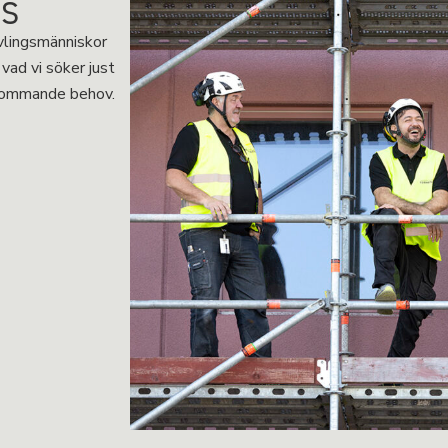
SS
ävlingsmänniskor
vad vi söker just
 kommande behov.