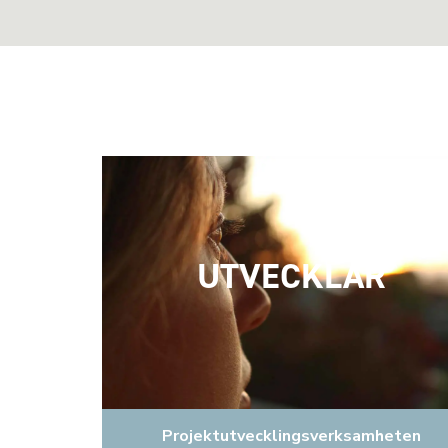
UTVECKLAR
Projektutvecklingsverksamheten