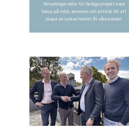
förverkligar idéer till färdiga projekt med
fokus på miljö, ekonomi och estetik för att
skapa en lyckad helhet åt våra kunder.