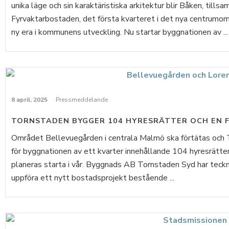
unika läge och sin karaktäristiska arkitektur blir Båken, till
Fyrvaktarbostaden, det första kvarteret i det nya centrumom
ny era i kommunens utveckling. Nu startar byggnationen av ...
8 april, 2025
Pressmeddelande
TORNSTADEN BYGGER 104 HYRESRÄTTER OCH EN 
Området Bellevuegården i centrala Malmö ska förtätas och T
för byggnationen av ett kvarter innehållande 104 hyresrätte
planeras starta i vår. Byggnads AB Tornstaden Syd har tec
uppföra ett nytt bostadsprojekt bestående ...