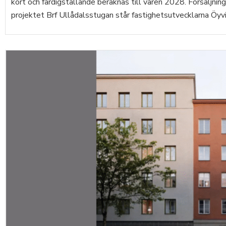
kort och färdigställande beräknas till våren 2028. Försäljni
projektet Brf Ullådalsstugan står fastighetsutvecklarna Öyvi