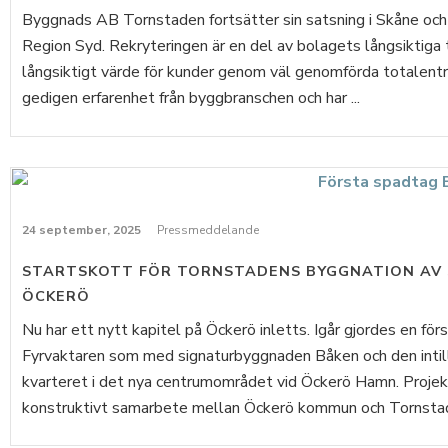
Byggnads AB Tornstaden fortsätter sin satsning i Skåne och u
Region Syd. Rekryteringen är en del av bolagets långsiktiga 
långsiktigt värde för kunder genom väl genomförda totalentr
gedigen erfarenhet från byggbranschen och har ...
24 september, 2025
Pressmeddelande
STARTSKOTT FÖR TORNSTADENS BYGGNATION AV
ÖCKERÖ
Nu har ett nytt kapitel på Öckerö inletts. Igår gjordes en för
Fyrvaktaren som med signaturbyggnaden Båken och den intill
kvarteret i det nya centrumområdet vid Öckerö Hamn. Projekt
konstruktivt samarbete mellan Öckerö kommun och Tornstade