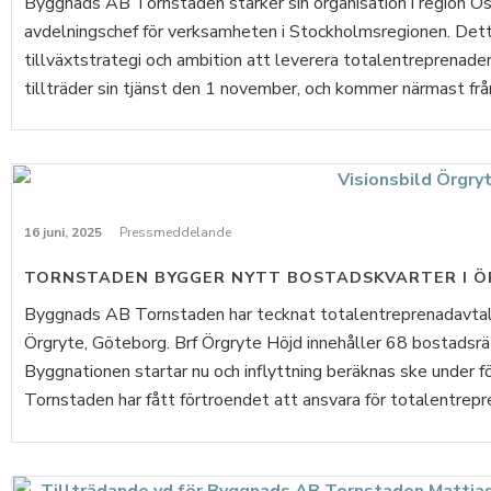
Byggnads AB Tornstaden stärker sin organisation i region Ös
avdelningschef för verksamheten i Stockholmsregionen. Detta
tillväxtstrategi och ambition att leverera totalentreprenader
tillträder sin tjänst den 1 november, och kommer närmast från 
16 juni, 2025
Pressmeddelande
TORNSTADEN BYGGER NYTT BOSTADSKVARTER I 
Byggnads AB Tornstaden har tecknat totalentreprenadavtal 
Örgryte, Göteborg. Brf Örgryte Höjd innehåller 68 bostadsrä
Byggnationen startar nu och inflyttning beräknas ske under
Tornstaden har fått förtroendet att ansvara för totalentrepre