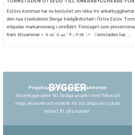
TORNSTADEN UTSEDD TILL ANKARBYGGHERRE FÖR
Eslövs kommun har nu beslutat om vilka tre ankarbyggherrar
den nya stadsdelen Berga trädgårdsstad i Östra Eslöv. Tor
erbjudas markanvisning i området. Förslaget som presenterad
UTVECKLAR
fram tillsammans med Radar Arkitektur. Tornstaden har, ...
BYGGER
Projektutvecklingsverksamheten
förverkligar idéer till färdiga projekt med fokus på
miljö, ekonomi och estetik för att skapa en lyckad
helhet åt våra kunder.