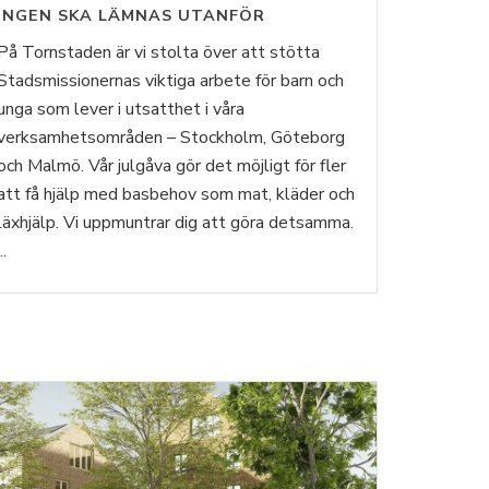
INGEN SKA LÄMNAS UTANFÖR
På Tornstaden är vi stolta över att stötta
Stadsmissionernas viktiga arbete för barn och
unga som lever i utsatthet i våra
verksamhetsområden – Stockholm, Göteborg
och Malmö. Vår julgåva gör det möjligt för fler
att få hjälp med basbehov som mat, kläder och
läxhjälp. Vi uppmuntrar dig att göra detsamma.
..