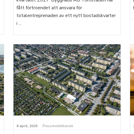
kvartalet 2027. Byggnads AB Tornstaden har
fått förtroendet att ansvara för
totalentreprenaden av ett nytt bostadskvarter
i ...
8 april, 2025
Pressmeddelande