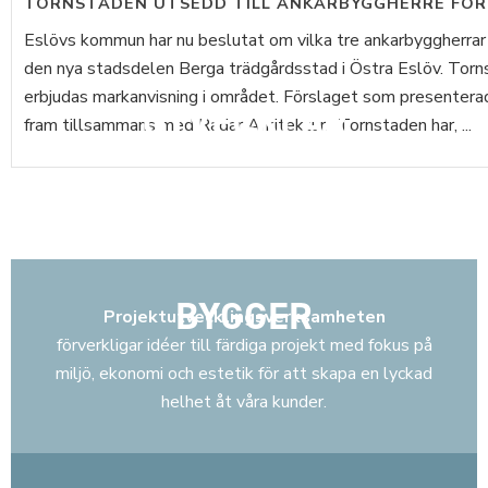
TORNSTADEN UTSEDD TILL ANKARBYGGHERRE FÖR
Eslövs kommun har nu beslutat om vilka tre ankarbyggherrar
den nya stadsdelen Berga trädgårdsstad i Östra Eslöv. Tor
erbjudas markanvisning i området. Förslaget som presenterad
UTVECKLAR
fram tillsammans med Radar Arkitektur. Tornstaden har, ...
BYGGER
Projektutvecklingsverksamheten
förverkligar idéer till färdiga projekt med fokus på
miljö, ekonomi och estetik för att skapa en lyckad
helhet åt våra kunder.