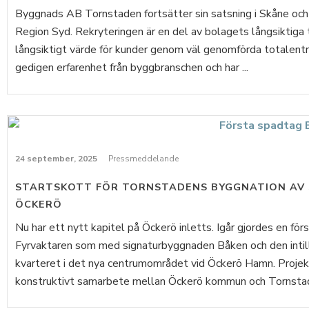
Byggnads AB Tornstaden fortsätter sin satsning i Skåne och u
Region Syd. Rekryteringen är en del av bolagets långsiktiga 
långsiktigt värde för kunder genom väl genomförda totalentr
gedigen erfarenhet från byggbranschen och har ...
24 september, 2025
Pressmeddelande
STARTSKOTT FÖR TORNSTADENS BYGGNATION AV
ÖCKERÖ
Nu har ett nytt kapitel på Öckerö inletts. Igår gjordes en för
Fyrvaktaren som med signaturbyggnaden Båken och den intill
kvarteret i det nya centrumområdet vid Öckerö Hamn. Projekt
konstruktivt samarbete mellan Öckerö kommun och Tornstade