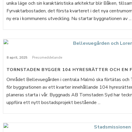
unika läge och sin karaktäristiska arkitektur blir Båken, till
Fyrvaktarbostaden, det första kvarteret i det nya centrumom
ny era i kommunens utveckling. Nu startar byggnationen av ...
8 april, 2025
Pressmeddelande
TORNSTADEN BYGGER 104 HYRESRÄTTER OCH EN 
Området Bellevuegården i centrala Malmö ska förtätas och T
för byggnationen av ett kvarter innehållande 104 hyresrätte
planeras starta i vår. Byggnads AB Tornstaden Syd har tec
uppföra ett nytt bostadsprojekt bestående ...