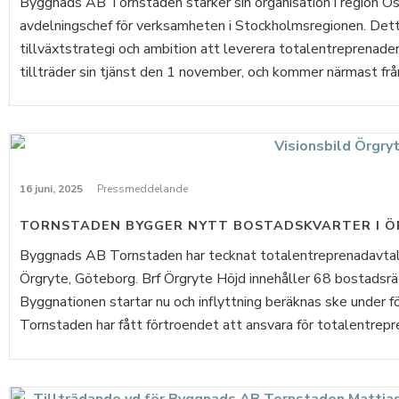
Byggnads AB Tornstaden stärker sin organisation i region Ös
avdelningschef för verksamheten i Stockholmsregionen. Detta
tillväxtstrategi och ambition att leverera totalentreprenader
tillträder sin tjänst den 1 november, och kommer närmast från 
16 juni, 2025
Pressmeddelande
TORNSTADEN BYGGER NYTT BOSTADSKVARTER I 
Byggnads AB Tornstaden har tecknat totalentreprenadavtal 
Örgryte, Göteborg. Brf Örgryte Höjd innehåller 68 bostadsrä
Byggnationen startar nu och inflyttning beräknas ske under
Tornstaden har fått förtroendet att ansvara för totalentrepre