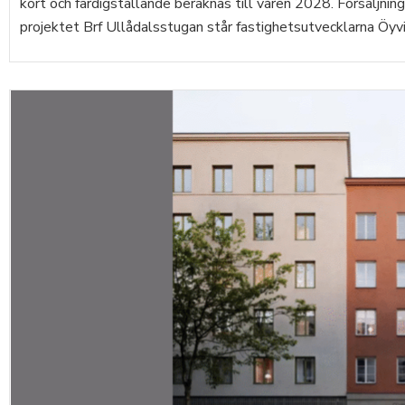
kort och färdigställande beräknas till våren 2028. Försäljni
projektet Brf Ullådalsstugan står fastighetsutvecklarna Öyvi