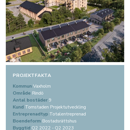
PROJEKTFAKTA
Kommun
Vaxholm
Område
Rindö
Antal bostäder
9
Kund
Tornstaden Projektutveckling
Entreprenadtyp
Totalentreprenad
Boendeform
Bostadsrättshus
Byggtid
Q2 2022 - Q2 2023