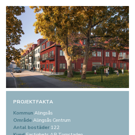
PROJEKTFAKTA
Kommun
Alingsås
Område
Alingsås Centrum
Antal bostäder
122
Kund
Fastighets AB Tornstaden