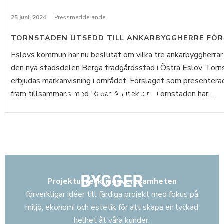
25 juni, 2024
Pressmeddelande
TORNSTADEN UTSEDD TILL ANKARBYGGHERRE FÖR
Eslövs kommun har nu beslutat om vilka tre ankarbyggherrar
den nya stadsdelen Berga trädgårdsstad i Östra Eslöv. Tor
erbjudas markanvisning i området. Förslaget som presenterad
UTVECKLAR
fram tillsammans med Radar Arkitektur. Tornstaden har, ...
BYGGER
Projektutvecklingsverksamheten
förverkligar idéer till färdiga projekt med fokus på
miljö, ekonomi och estetik för att skapa en lyckad
helhet åt våra kunder.