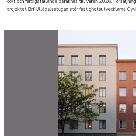
kort och färdigställande beräknas till våren 2028. Försäljni
projektet Brf Ullådalsstugan står fastighetsutvecklarna Öyvi