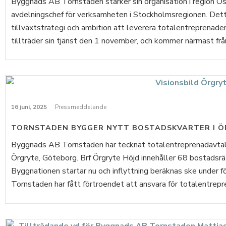
Byggnads AB Tornstaden stärker sin organisation i region Ös
avdelningschef för verksamheten i Stockholmsregionen. Detta
tillväxtstrategi och ambition att leverera totalentreprenader
tillträder sin tjänst den 1 november, och kommer närmast från 
16 juni, 2025
Pressmeddelande
TORNSTADEN BYGGER NYTT BOSTADSKVARTER I 
Byggnads AB Tornstaden har tecknat totalentreprenadavtal 
Örgryte, Göteborg. Brf Örgryte Höjd innehåller 68 bostadsrä
Byggnationen startar nu och inflyttning beräknas ske under
Tornstaden har fått förtroendet att ansvara för totalentrepre