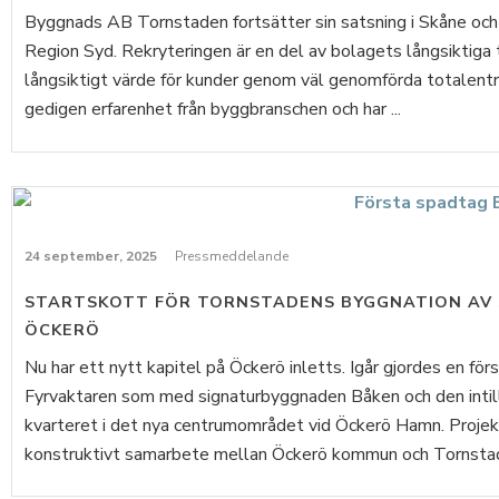
Byggnads AB Tornstaden fortsätter sin satsning i Skåne och u
Region Syd. Rekryteringen är en del av bolagets långsiktiga 
långsiktigt värde för kunder genom väl genomförda totalentr
gedigen erfarenhet från byggbranschen och har ...
24 september, 2025
Pressmeddelande
STARTSKOTT FÖR TORNSTADENS BYGGNATION AV
ÖCKERÖ
Nu har ett nytt kapitel på Öckerö inletts. Igår gjordes en för
Fyrvaktaren som med signaturbyggnaden Båken och den intill
kvarteret i det nya centrumområdet vid Öckerö Hamn. Projekt
konstruktivt samarbete mellan Öckerö kommun och Tornstade