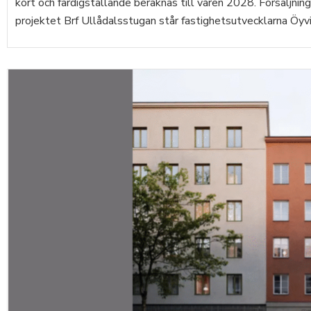
kort och färdigställande beräknas till våren 2028. Försäljni
projektet Brf Ullådalsstugan står fastighetsutvecklarna Öyvi