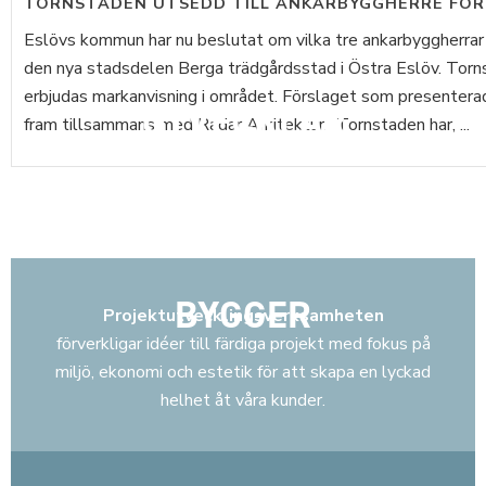
TORNSTADEN UTSEDD TILL ANKARBYGGHERRE FÖR
Eslövs kommun har nu beslutat om vilka tre ankarbyggherrar
den nya stadsdelen Berga trädgårdsstad i Östra Eslöv. Tor
erbjudas markanvisning i området. Förslaget som presenterad
UTVECKLAR
fram tillsammans med Radar Arkitektur. Tornstaden har, ...
BYGGER
Projektutvecklingsverksamheten
förverkligar idéer till färdiga projekt med fokus på
miljö, ekonomi och estetik för att skapa en lyckad
helhet åt våra kunder.