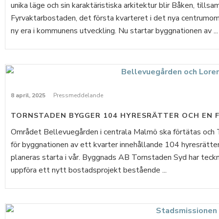
unika läge och sin karaktäristiska arkitektur blir Båken, till
Fyrvaktarbostaden, det första kvarteret i det nya centrumom
ny era i kommunens utveckling. Nu startar byggnationen av ...
8 april, 2025
Pressmeddelande
TORNSTADEN BYGGER 104 HYRESRÄTTER OCH EN 
Området Bellevuegården i centrala Malmö ska förtätas och T
för byggnationen av ett kvarter innehållande 104 hyresrätte
planeras starta i vår. Byggnads AB Tornstaden Syd har tec
uppföra ett nytt bostadsprojekt bestående ...